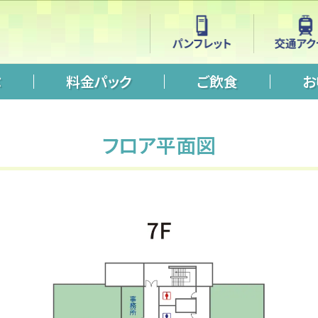
ぶ
料金パック
ご飲食
お
フロア平面図