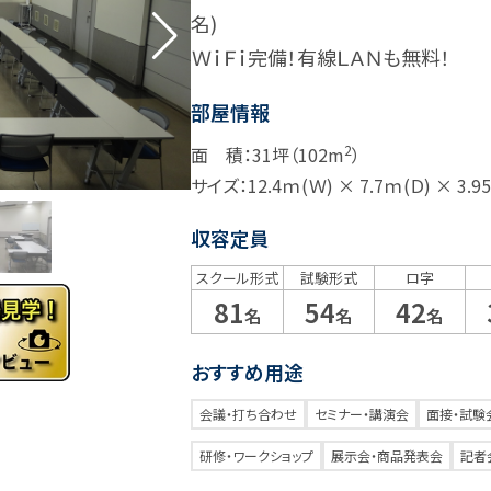
名)
ＷｉＦｉ完備！有線ＬＡＮも無料！
部屋情報
2
面 積：31坪（102m
）
サイズ：12.4ｍ(Ｗ) × 7.7ｍ(Ｄ) × 3.
収容定員
スクール形式
試験形式
ロ字
81
54
42
名
名
名
おすすめ用途
会議・打ち合わせ
セミナー・講演会
面接・試験
研修・ワークショップ
展示会・商品発表会
記者