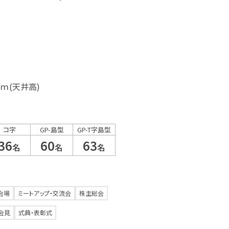
95ｍ(天井高)
コ字
GP-島型
GP-T字島型
36
60
63
名
名
名
会場
ミートアップ・交流会
株主総会
会見
式典・表彰式