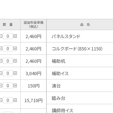
追加料金単価
数 量
品 名
（税込）
2,460円
パネルスタンド
2,460円
コルクボード（850×1150）
2,460円
補助机
3,040円
補助イス
150円
演台
踏み台
15,710円
講師用イス