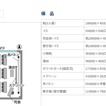
備 品
机(3人掛）
1800(W)×450
イス
500(W)×500(
司会机・イス
机1800(W)×45
受付机・イス
机1800(W)×45
小物机
450(W)×350(
演台
900(W)×400(
ホワイトボード(固定式)
1770(W)×870(
スクリーン
3420(W)×26
吊バトン
5500(W)※
掲示板（受付壁面）
1100(W)×790