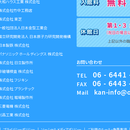
大和ハウス工業 株式会社
株式会社竹中工務店
株式会社 東芝
一般社団法人日本金型工業会
国立研究開発法人 日本原子力研究開発機構
日本製鉄 株式会社
パナソニック ホールディングス 株式会社
お問い合わせ
株式会社 日立製作所
非破壊検査 株式会社
06 - 6441 
TEL
株式会社 フジキン
06 - 6443 
FAX
株式会社 プランテック
kan-info@o
Mail
株式会社 堀場製作所
三菱電機 株式会社
利昌工業 株式会社
プライバシーポリシー
ソーシャルメディアポリシー
ご利用のルール・免責事項