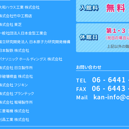
大和ハウス工業 株式会社
株式会社竹中工務店
株式会社 東芝
一般社団法人日本金型工業会
国立研究開発法人 日本原子力研究開発機構
日本製鉄 株式会社
パナソニック ホールディングス 株式会社
お問い合わせ
株式会社 日立製作所
非破壊検査 株式会社
06 - 6441 
TEL
株式会社 フジキン
06 - 6443 
FAX
株式会社 プランテック
kan-info@o
Mail
株式会社 堀場製作所
三菱電機 株式会社
利昌工業 株式会社