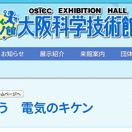
・お知らせ
展示紹介
来館案内
団
う 電気のキケン