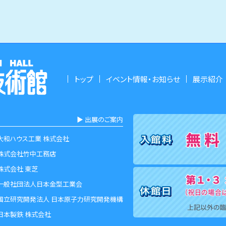
トップ
イベント情報・お知らせ
展示紹介
▶︎ 出展のご案内
大和ハウス工業 株式会社
株式会社竹中工務店
株式会社 東芝
一般社団法人日本金型工業会
国立研究開発法人 日本原子力研究開発機構
日本製鉄 株式会社