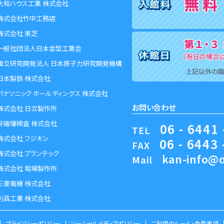
大和ハウス工業 株式会社
株式会社竹中工務店
株式会社 東芝
一般社団法人日本金型工業会
国立研究開発法人 日本原子力研究開発機構
日本製鉄 株式会社
パナソニック ホールディングス 株式会社
お問い合わせ
株式会社 日立製作所
非破壊検査 株式会社
06 - 6441 
TEL
株式会社 フジキン
06 - 6443 
FAX
株式会社 プランテック
kan-info@o
Mail
株式会社 堀場製作所
三菱電機 株式会社
利昌工業 株式会社
プライバシーポリシー
ソーシャルメディアポリシー
ご利用のルール・免責事項