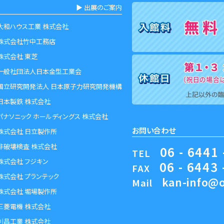
▶︎ 出展のご案内
大和ハウス工業 株式会社
株式会社竹中工務店
株式会社 東芝
一般社団法人日本金型工業会
国立研究開発法人 日本原子力研究開発機構
日本製鉄 株式会社
パナソニック ホールディングス 株式会社
お問い合わせ
株式会社 日立製作所
非破壊検査 株式会社
06 - 6441 
TEL
株式会社 フジキン
06 - 6443 
FAX
株式会社 プランテック
kan-info@o
Mail
株式会社 堀場製作所
三菱電機 株式会社
利昌工業 株式会社