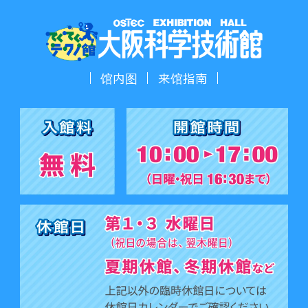
馆内图
来馆指南