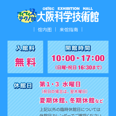
馆内图
来馆指南