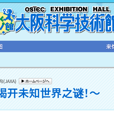
图
来
JAXA)
揭开未知世界之谜！～