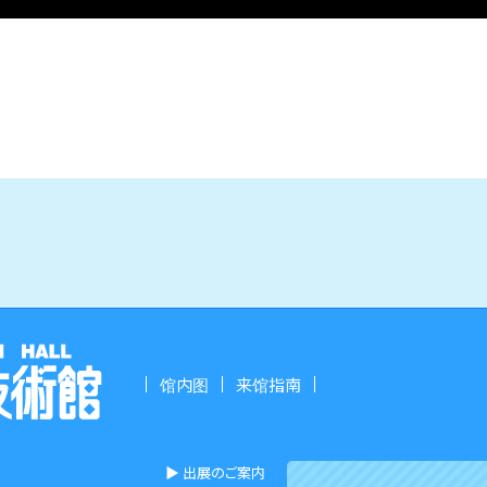
馆内图
来馆指南
▶︎ 出展のご案内