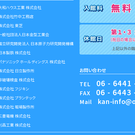
大和ハウス工業 株式会社
株式会社竹中工務店
株式会社 東芝
一般社団法人日本金型工業会
国立研究開発法人 日本原子力研究開発機構
日本製鉄 株式会社
パナソニック ホールディングス 株式会社
お問い合わせ
株式会社 日立製作所
非破壊検査 株式会社
06 - 6441 
TEL
株式会社 フジキン
06 - 6443 
FAX
株式会社 プランテック
kan-info@o
Mail
株式会社 堀場製作所
三菱電機 株式会社
利昌工業 株式会社