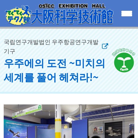
국립연구개발법인 우주항공연구개발
기구
우주에의 도전 ~미치의
세계를 풀어 헤쳐라!~