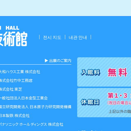
전시 지도
내관 안내
▶︎ 出展のご案内
大和ハウス工業 株式会社
株式会社竹中工務店
株式会社 東芝
一般社団法人日本金型工業会
国立研究開発法人 日本原子力研究開発機構
日本製鉄 株式会社
パナソニック ホールディングス 株式会社