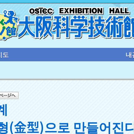
지도
내
계
형(金型)으로 만들어진