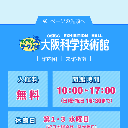
馆内图
来馆指南