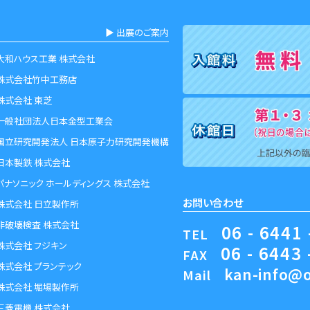
▶︎ 出展のご案内
大和ハウス工業 株式会社
株式会社竹中工務店
株式会社 東芝
一般社団法人日本金型工業会
国立研究開発法人 日本原子力研究開発機構
日本製鉄 株式会社
パナソニック ホールディングス 株式会社
お問い合わせ
株式会社 日立製作所
非破壊検査 株式会社
06 - 6441 
TEL
株式会社 フジキン
06 - 6443 
FAX
株式会社 プランテック
kan-info@o
Mail
株式会社 堀場製作所
三菱電機 株式会社