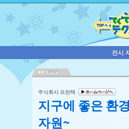
전시 
주식회사 프란택
지구에 좋은 환
자원~